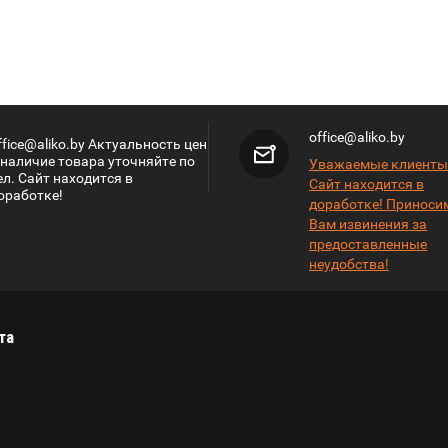
office@aliko.by
ffice@aliko.by Актуальность цен
 наличие товара уточняйте по
Уважаемые клиенты
ел. Сайт находится в
Сайт находится в
оработке!
доработке! Приноси
Вам извинения за
предоставленные
неудобства!
та