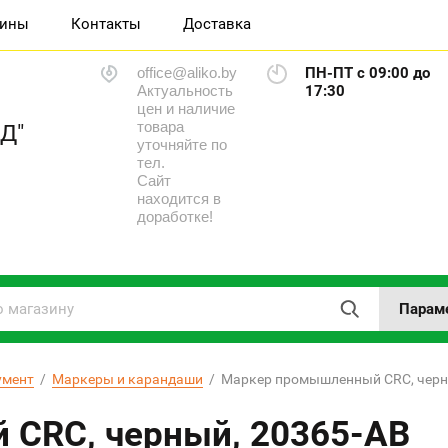
зины
Контакты
Доставка
office@aliko.by
ПН-ПТ с 09:00 до
Актуальность
17:30
цен и наличие
товара
Д"
уточняйте по
тел.
Сайт
находится в
доработке!
Парам
умент
  /  
Маркеры и карандаши
  /  Маркер промышленный CRC, чер
CRC, черный, 20365-AB