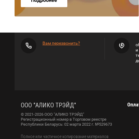
Подробнее
Вам перезвонить?
o
и
т
д
ООО "АЛИКО ТРЭЙД"
Опла
© 2021-2026 ООО "АЛИКО ТРЭЙД"
Регистрационный номер в Торговом реестре
Республики Беларусь: 02 марта 2022 г. №529673
Полное или частичное копирование материалов