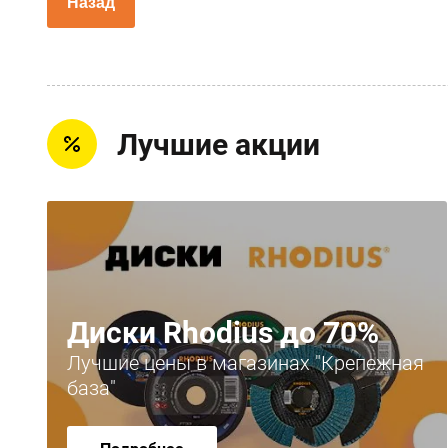
Назад
Лучшие акции
Диски Rhodius до 70%
Лучшие цены в магазинах "Крепежная
база"