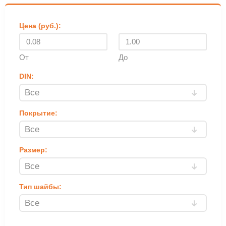
Цена (руб.):
От
До
DIN:
Покрытие:
Размер:
Тип шайбы: