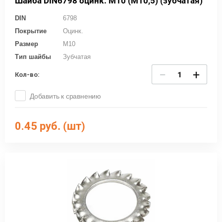
Шайба DIN6798 оцинк. М10 (М10,5) (зубчатая)
DIN
6798
Покрытие
Оцинк.
Размер
M10
Тип шайбы
Зубчатая
−
+
Кол-во:
Добавить к сравнению
0.45
руб. (шт)