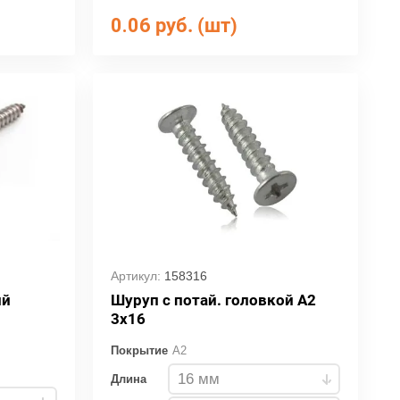
0.06
руб. (шт)
Артикул:
158316
ий
Шуруп с потай. головкой А2
3х16
Покрытие
A2
Длина