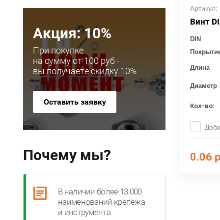
Артикул:
Винт D
Акция: 10%
DIN
При покупке
Покрыти
на сумму от 100 руб -
Длина
вы получаете скидку 10%
Диаметр
Оставить заявку
Кол-во:
Доба
Почему мы?
0.06
р
В наличии более 13 000
наименований крепежа
и инструмента