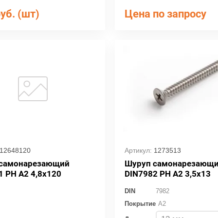
уб. (шт)
Цена по запросу
12648120
Артикул:
1273513
 самонарезающий
Шуруп самонарезающ
1 PH A2 4,8х120
DIN7982 РН А2 3,5x13
DIN
7982
Покрытие
A2