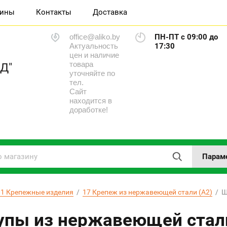
зины
Контакты
Доставка
office@aliko.by
ПН-ПТ с 09:00 до
Актуальность
17:30
цен и наличие
товара
Д"
уточняйте по
тел.
Сайт
находится в
доработке!
Парам
01 Крепежные изделия
  /  
17 Крепеж из нержавеющей стали (А2)
  / 
пы из нержавеющей стал