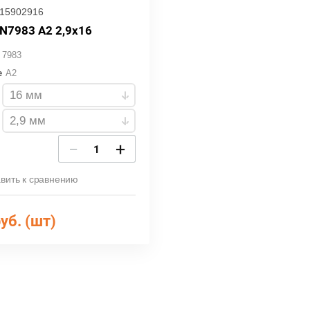
15902916
IN7983 А2 2,9х16
7983
е
A2
−
+
вить к сравнению
уб. (шт)