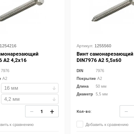
1254216
Артикул:
1255560
амонарезающий
Винт самонарезающий
6 А2 4,2x16
DIN7976 A2 5,5x60
7976
DIN
7976
е
A2
Покрытие
A2
Длина
50 мм
Диаметр
5,5 мм
−
+
−
Кол-во:
вить к сравнению
Добавить к сравнению