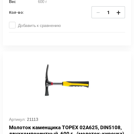
Вес
600 г
−
+
Кол-во:
Добавить к сравнению
Артикул:
21113
Молоток каменщика TOPEX 02A625, DIN5108,
двухкомпонентный, 600 г., (молоток-кирочка)