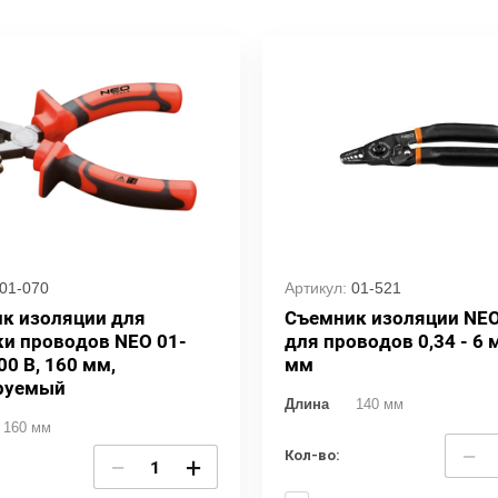
01-070
Артикул:
01-521
к изоляции для
Съемник изоляции NEO
ки проводов NEO 01-
для проводов 0,34 - 6 
00 В, 160 мм,
мм
руемый
Длина
140 мм
160 мм
−
Кол-во:
−
+