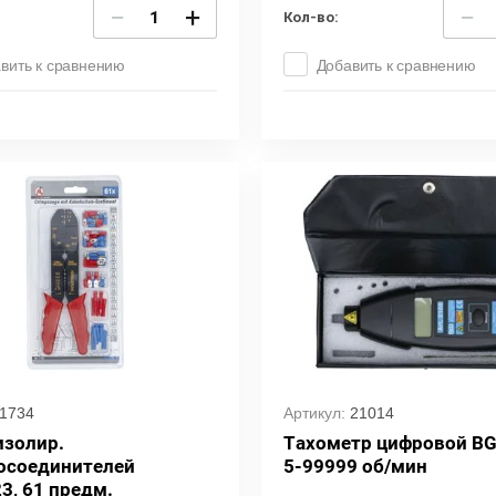
−
+
−
Кол-во:
вить к сравнению
Добавить к сравнению
1734
Артикул:
21014
изолир.
Тахометр цифровой B
осоединителей
5-99999 об/мин
3, 61 предм.