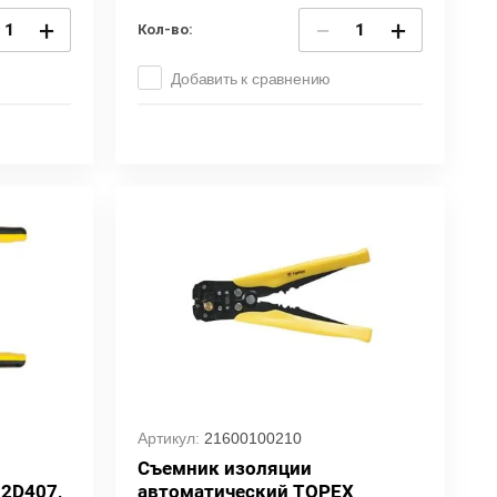
+
−
+
Кол-во:
Добавить к сравнению
Артикул:
21600100210
Съемник изоляции
2D407,
автоматический TOPEX