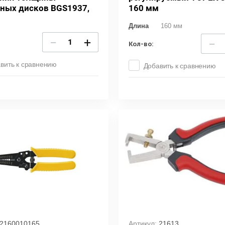
ных дисков BGS1937,
160 мм
Длина
160 мм
−
+
−
Кол-во:
вить к сравнению
Добавить к сравнению
2160010165
Артикул:
21613