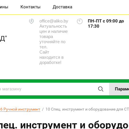
зины
Контакты
Доставка
office@aliko.by
ПН-ПТ с 09:00 до
Актуальность
17:30
цен и наличие
товара
Д"
уточняйте по
тел.
Сайт
находится в
доработке!
Парам
06 Ручной инструмент
  /  10 Спец. инструмент и оборудование для С
пец. инструмент и оборуд