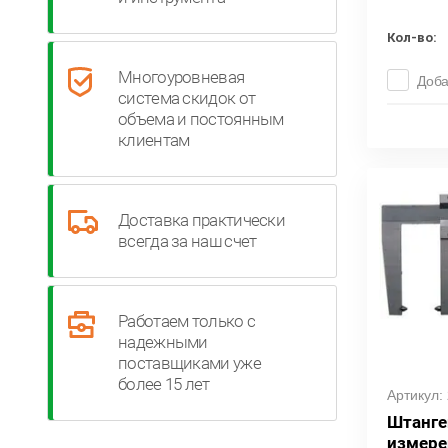
Кол-во:
Многоуровневая
Доба
система скидок от
объема и постоянным
клиентам
Доставка практически
всегда за наш счет
Работаем только с
надежными
поставщиками уже
более 15 лет
Артикул:
Штанге
измере