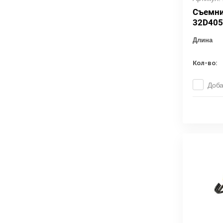
Съемни
32D405
Длина
Кол-во:
Доба