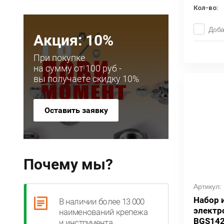
Кол-во:
Доба
Акция: 10%
При покупке
на сумму от 100 руб -
вы получаете скидку 10%
Оставить заявку
Почему мы?
Артикул:
Набор 
В наличии более 13 000
электр
наименований крепежа
BGS142
и инструмента