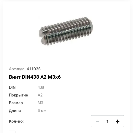
Артикул:
411036
Винт DIN438 A2 M3x6
DIN
438
Покрытие
A2
Размер
M3
Длина
6 мм
−
+
Кол-во: