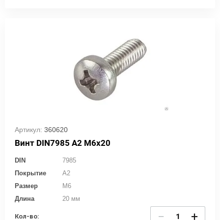
Артикул:
360620
Винт DIN7985 А2 М6х20
DIN
7985
Покрытие
A2
Размер
M6
Длина
20 мм
−
+
Кол-во: