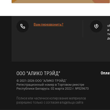
Вам перезвонить?
o
и
т
д
ООО "АЛИКО ТРЭЙД"
Опла
© 2021-2026 ООО "АЛИКО ТРЭЙД"
Регистрационный номер в Торговом реестре
Республики Беларусь: 02 марта 2022 г. №529673
Полное или частичное копирование материалов
разрешено только с согласия владельца сайта