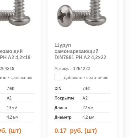
Шуруп
резающий
самонарезающий
PH A2 4,2х19
DIN7981 PH A2 4,2х22
264219
Артикул:
1264222
ить к сравнению
Добавить к сравнению
7981
DIN
7981
A2
Покрытие
A2
19 мм
Длина
22 мм
4,2 мм
Диаметр
4,2 мм
б. (шт)
0.17
руб. (шт)