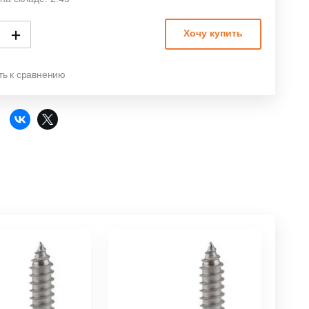
+
Хочу купить
ть к сравнению
: