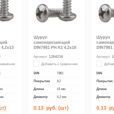
Шуруп
Шуруп
щий
самонарезающий
самона
 4,2х13
DIN7981 PH A2 4,2x16
DIN7981 
3
Артикул:
1264216
Артикул:
1
сравнению
Добавить к сравнению
Добав
1
DIN
7981
DIN
Покрытие
A2
Покрытие
мм
Длина
16 мм
Длина
 мм
Диаметр
4,2 мм
Диаметр
шт)
0.13
руб. (шт)
0.13
ру