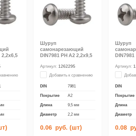
Шуруп
Шуруп
щий
самонарезающий
самона
 2,2х6,5
DIN7981 PH A2 2,2х9,5
DIN7981 
5
Артикул:
1262295
Артикул:
1
сравнению
Добавить к сравнению
Добав
1
DIN
7981
DIN
Покрытие
A2
Покрытие
 мм
Длина
9,5 мм
Длина
 мм
Диаметр
2,2 мм
Диаметр
шт)
0.06
руб. (шт)
0.08
ру