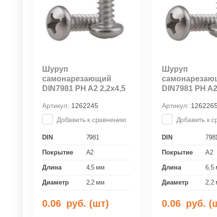
Шуруп
Шуруп
самонарезающий
самонарезаю
DIN7981 PH A2 2,2х4,5
DIN7981 PH A2
Артикул:
1262245
Артикул:
126226
Добавить к сравнению
Добавить к 
DIN
7981
DIN
798
Покрытие
A2
Покрытие
A2
Длина
4,5 мм
Длина
6,5
Диаметр
2,2 мм
Диаметр
2,2
0.06
руб. (шт)
0.06
руб. (