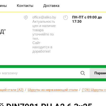
зины
Контакты
Доставка
office@aliko.by
ПН-ПТ с 09:00 до
Актуальность
17:30
цен и наличие
товара
Д"
уточняйте по
тел.
Сайт
находится в
доработке!
Парам
щей стали (А2)
  /  
Шурупы из нержавеющей стали
  /  
(126) Шурупы 