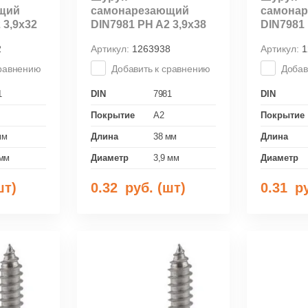
щий
самонарезающий
самона
 3,9x32
DIN7981 PH A2 3,9х38
DIN7981 
2
Артикул:
1263938
Артикул:
1
сравнению
Добавить к сравнению
Добав
1
DIN
7981
DIN
Покрытие
A2
Покрытие
мм
Длина
38 мм
Длина
 мм
Диаметр
3,9 мм
Диаметр
шт)
0.32
руб. (шт)
0.31
ру