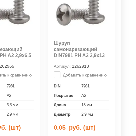
Шуруп
резающий
самонарезающий
PH A2 2,9x6,5
DIN7981 PH A2 2,9х13
262965
Артикул:
1262913
ить к сравнению
Добавить к сравнению
7981
DIN
7981
A2
Покрытие
A2
6,5 мм
Длина
13 мм
2,9 мм
Диаметр
2,9 мм
б. (шт)
0.05
руб. (шт)