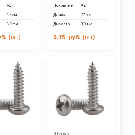
A2
Покрытие
A2
19 мм
Длина
22 мм
3,9 мм
Диаметр
3,9 мм
б. (шт)
0.15
руб. (шт)
Шуруп