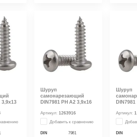
Шуруп
Шуруп
щий
самонарезающий
самона
 3,9х13
DIN7981 PH A2 3,9х16
DIN7981 
3
Артикул:
1263916
Артикул:
1
сравнению
Добавить к сравнению
Добав
1
DIN
7981
DIN