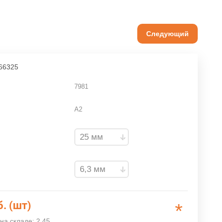
Следующий
66325
7981
A2
б. (шт)
*
на складе: 2.45