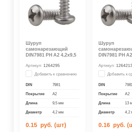
Шуруп
Шуруп
самонарезающий
самонарезаю
DIN7981 PH A2 4,2х9,5
DIN7981 PH A2
Артикул:
1264295
Артикул:
126421
Добавить к сравнению
Добавить к 
DIN
7981
DIN
798
Покрытие
A2
Покрытие
A2
Длина
9,5 мм
Длина
13 
Диаметр
4,2 мм
Диаметр
4,2
0.15
руб. (шт)
0.16
руб. (