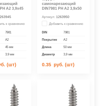
резающий
самонарезающий
PH A2 3,9х45
DIN7981 PH A2 3,9х50
263945
Артикул:
1263950
ить к сравнению
Добавить к сравнению
7981
DIN
7981
A2
Покрытие
A2
45 мм
Длина
50 мм
3,9 мм
Диаметр
3,9 мм
б. (шт)
0.35
руб. (шт)