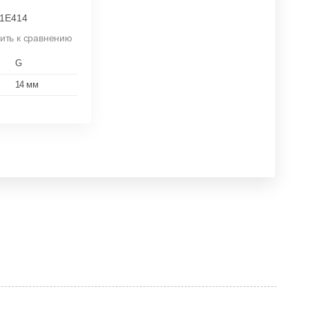
1E414
ить к сравнению
G
14 мм