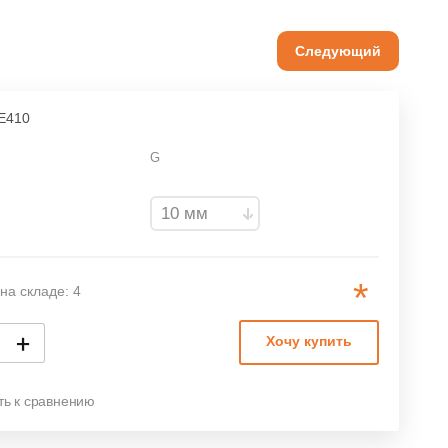
Следующий
E410
G
*
на складе: 4
+
Хочу купить
ть к сравнению