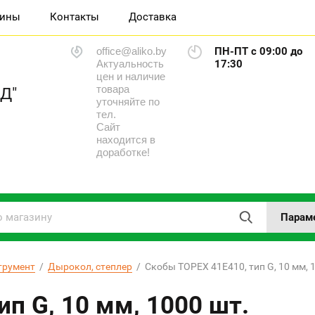
зины
Контакты
Доставка
office@aliko.by
ПН-ПТ с 09:00 до
Актуальность
17:30
цен и наличие
товара
Д"
уточняйте по
тел.
Сайт
находится в
доработке!
Парам
трумент
  /  
Дырокол, степлер
  /  Скобы TOPEX 41E410, тип G, 10 мм, 
п G, 10 мм, 1000 шт.