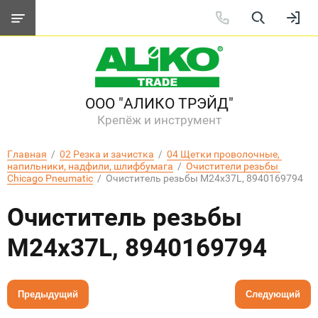
ООО "АЛИКО ТРЭЙД"
Крепёж и инструмент
Главная
  /  
02 Резка и зачистка
  /  
04 Щетки проволочные, 
напильники, надфили, шлифбумага
  /  
Очистители резьбы 
Chicago Pneumatic
  /  Очиститель резьбы M24x37L, 8940169794
Очиститель резьбы
M24x37L, 8940169794
Предыдущий
Следующий