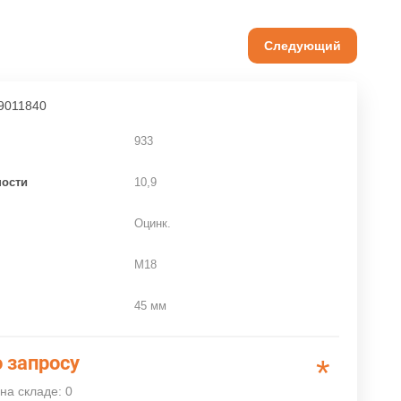
Следующий
9011840
933
ности
10,9
Оцинк.
M18
45 мм
 запросу
*
на складе: 0