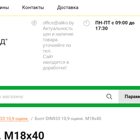
зины
Контакты
Доставка
office@aliko.by
ПН-ПТ с 09:00 до
Актуальность
17:30
цен и наличие
товара
Д"
уточняйте по
тел.
Сайт
находится в
доработке!
Парам
33 10,9 оцинк.
  /  Болт DIN933 10,9 оцинк. М18x40
. М18x40