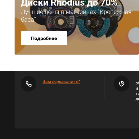
Диски Rhodius до 70%
Лучшие цены в магазинах "Крепежная
база"
Подробнее
Вам перезвонить?
o
и
т
д