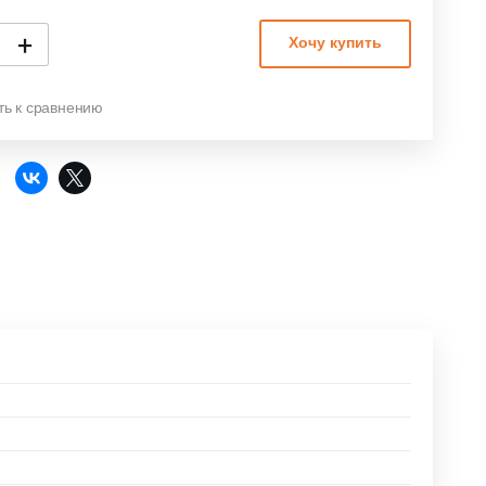
+
Хочу купить
ть к сравнению
: