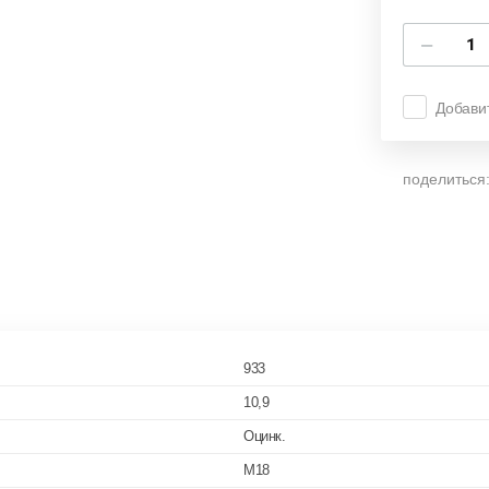
−
Добави
поделиться
933
10,9
Оцинк.
M18