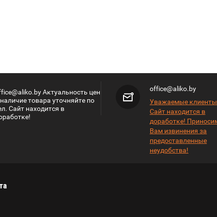
office@aliko.by
ffice@aliko.by Актуальность цен
 наличие товара уточняйте по
Уважаемые клиенты
ел. Сайт находится в
Сайт находится в
оработке!
доработке! Приноси
Вам извинения за
предоставленные
неудобства!
та