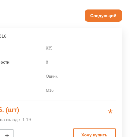
Следующий
816
935
ности
8
Оцинк.
M16
б. (шт)
*
на складе: 1.19
+
Хочу купить