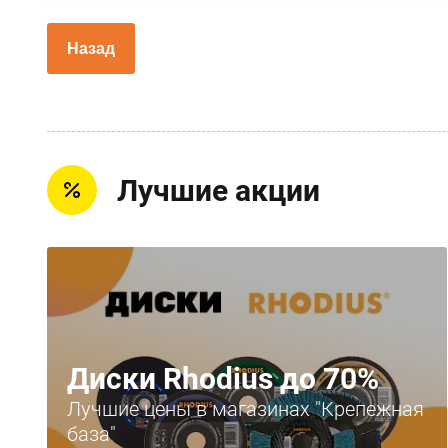
Назад
Лучшие акции
Диски Rhodius до 70%
Лучшие цены в магазинах "Крепежная
база"