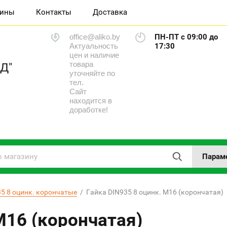
зины
Контакты
Доставка
office@aliko.by
ПН-ПТ с 09:00 до
Актуальность
17:30
цен и наличие
товара
Д"
уточняйте по
тел.
Сайт
находится в
доработке!
Парам
5 8 оцинк. корончатые
  /  Гайка DIN935 8 оцинк. М16 (корончатая)
М16 (корончатая)