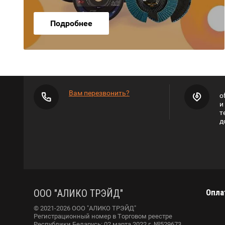
Подробнее
Вам перезвонить?
o
и
т
д
ООО "АЛИКО ТРЭЙД"
Опла
© 2021-2026 ООО "АЛИКО ТРЭЙД"
Регистрационный номер в Торговом реестре
Республики Беларусь: 02 марта 2022 г. №529673