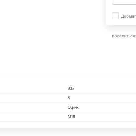
Добави
поделиться
935
8
Оцинк.
M16