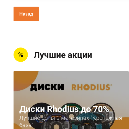
Назад
Лучшие акции
Диски Rhodius до 70%
Лучшие цены в магазинах "Крепежная
база"