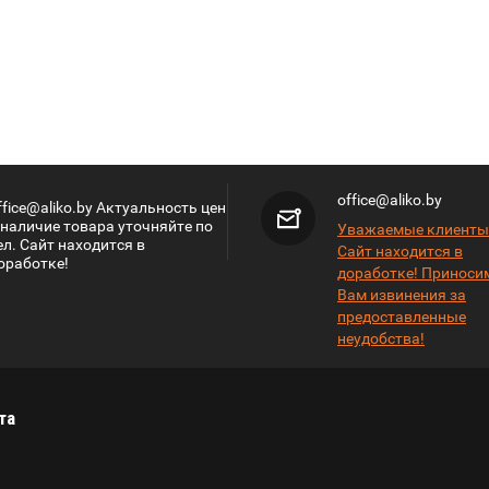
office@aliko.by
ffice@aliko.by Актуальность цен
 наличие товара уточняйте по
Уважаемые клиенты
ел. Сайт находится в
Сайт находится в
оработке!
доработке! Приноси
Вам извинения за
предоставленные
неудобства!
та