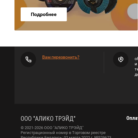
Подробнее
Вам перезвонить?
o
и
т
д
ООО "АЛИКО ТРЭЙД"
Опла
© 2021-2026 ООО "АЛИКО ТРЭЙД"
Регистрационный номер в Торговом реестре
Республики Беларусь: 02 марта 2022 г. №529673