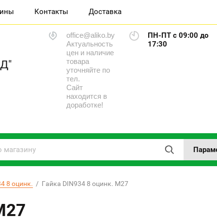
зины
Контакты
Доставка
office@aliko.by
ПН-ПТ с 09:00 до
Актуальность
17:30
цен и наличие
товара
Д"
уточняйте по
тел.
Сайт
находится в
доработке!
Парам
4 8 оцинк.
  /  Гайка DIN934 8 оцинк. М27
М27