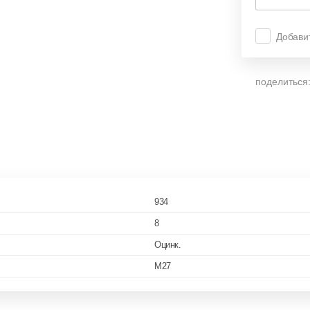
Добави
поделиться
934
8
Оцинк.
M27