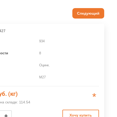
Следующий
427
934
ности
8
Оцинк.
M27
уб. (кг)
*
на складе: 114.54
+
Хочу купить