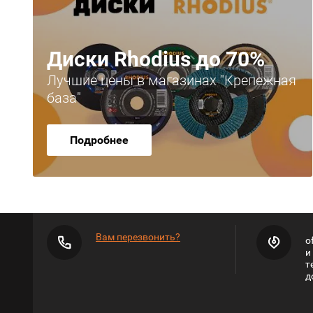
Диски Rhodius до 70%
Лучшие цены в магазинах "Крепежная
база"
Подробнее
Вам перезвонить?
o
и
т
д