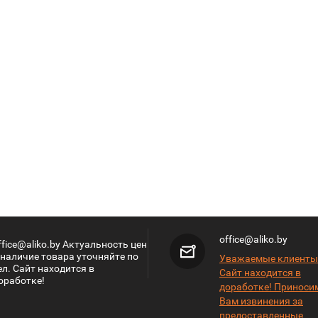
office@aliko.by
ffice@aliko.by Актуальность цен
 наличие товара уточняйте по
Уважаемые клиенты
ел. Сайт находится в
Сайт находится в
оработке!
доработке! Приноси
Вам извинения за
предоставленные