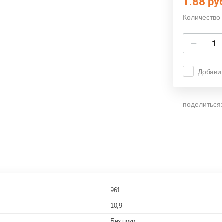
1.88
ру
Количество 
−
Добави
поделиться
961
10,9
Без покр.