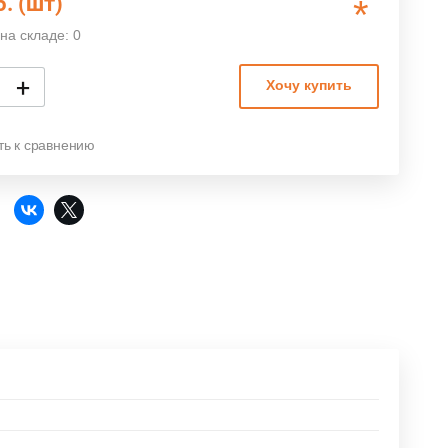
б. (шт)
*
на складе: 0
+
Хочу купить
ть к сравнению
: