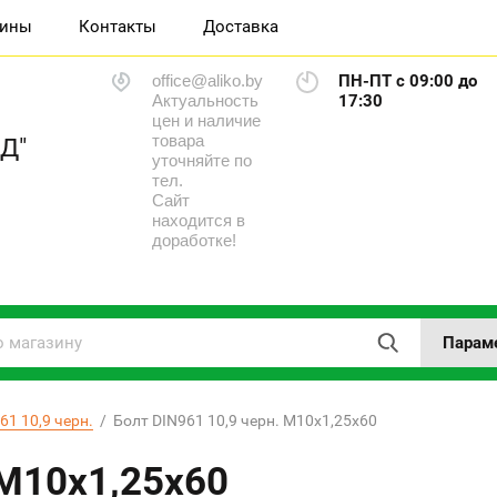
зины
Контакты
Доставка
office@aliko.by
ПН-ПТ с 09:00 до
Актуальность
17:30
цен и наличие
товара
Д"
уточняйте по
тел.
Сайт
находится в
доработке!
Парам
1 10,9 черн.
  /  Болт DIN961 10,9 черн. М10х1,25х60
 М10х1,25х60