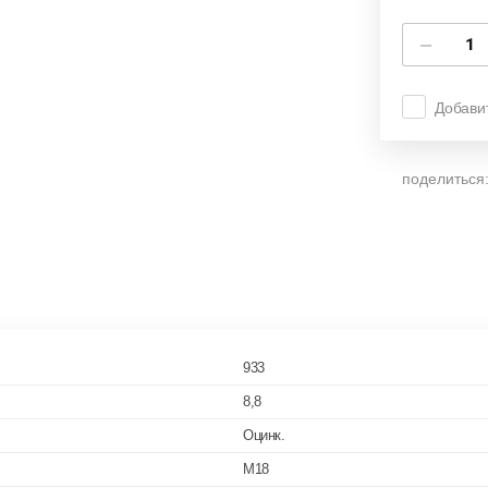
−
Добави
поделиться
933
8,8
Оцинк.
M18