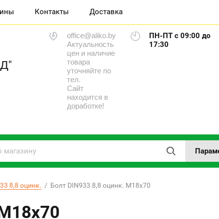
зины
Контакты
Доставка
office@aliko.by
ПН-ПТ с 09:00 до
Актуальность
17:30
цен и наличие
товара
Д"
уточняйте по
тел.
Сайт
находится в
доработке!
Парам
33 8,8 оцинк.
  /  Болт DIN933 8,8 оцинк. M18х70
 M18х70