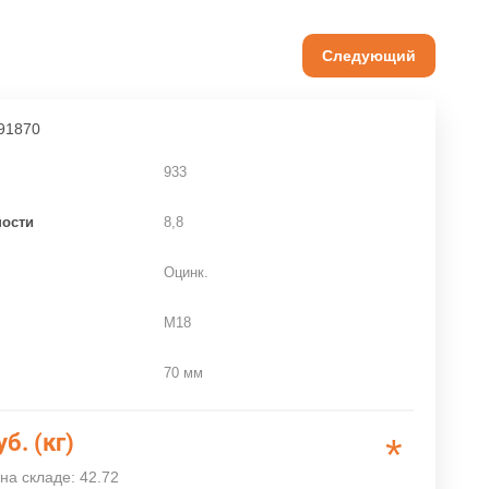
Следующий
91870
933
ности
8,8
Оцинк.
M18
70 мм
уб. (кг)
*
на складе: 42.72