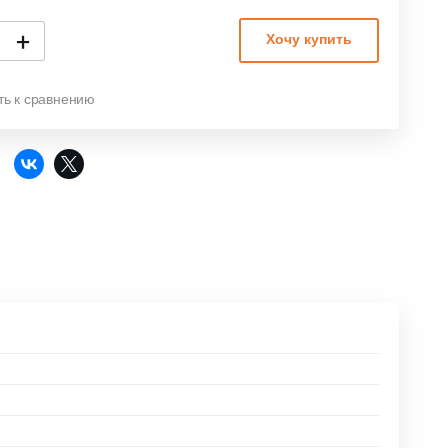
+
Хочу купить
ть к сравнению
: