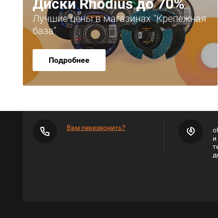
Диски Rhodius до 70%
Лучшие цены в магазинах "Крепежная
база"
Подробнее
Вам перезвонить?
o
и
т
д