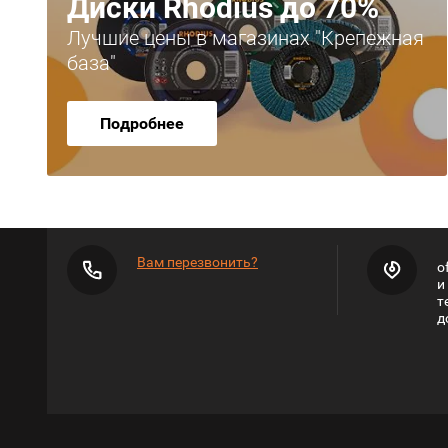
Диски Rhodius до 70%
Лучшие цены в магазинах "Крепежная
база"
Подробнее
Вам перезвонить?
o
и
т
д