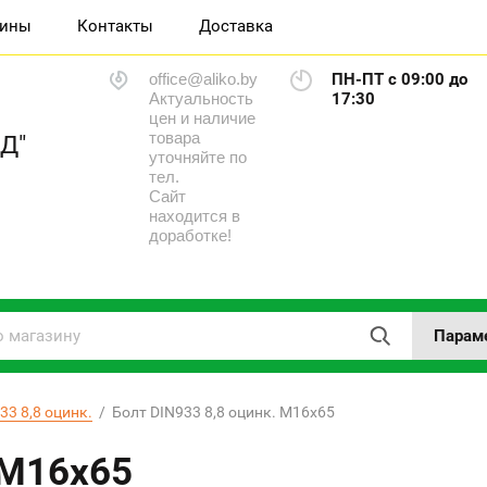
зины
Контакты
Доставка
office@aliko.by
ПН-ПТ с 09:00 до
Актуальность
17:30
цен и наличие
товара
Д"
уточняйте по
тел.
Сайт
находится в
доработке!
Парам
33 8,8 оцинк.
  /  Болт DIN933 8,8 оцинк. M16х65
 M16х65