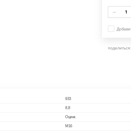
−
Добави
поделиться
933
8,8
Оцинк.
M16