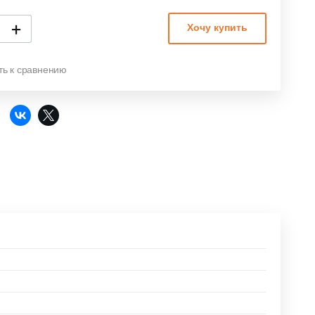
+
Хочу купить
ть к сравнению
: