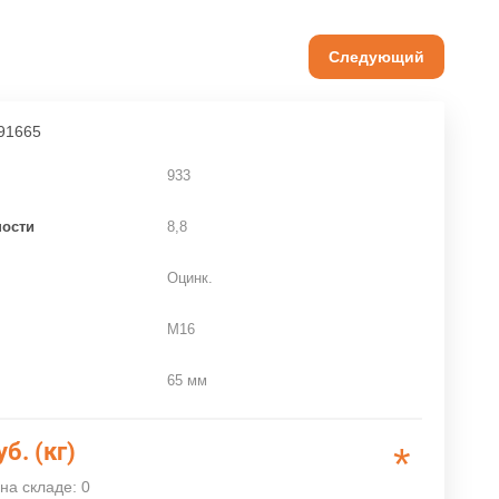
Следующий
91665
933
ности
8,8
Оцинк.
M16
65 мм
уб. (кг)
*
на складе: 0