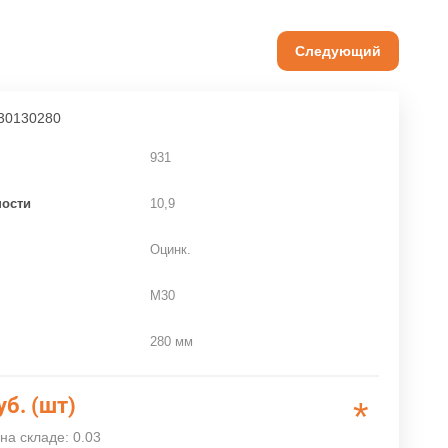
Следующий
30130280
931
ности
10,9
Оцинк.
M30
280 мм
уб. (шт)
*
на складе: 0.03