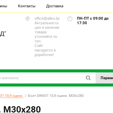
зины
Контакты
Доставка
office@aliko.by
ПН-ПТ с 09:00 до
Актуальность
17:30
цен и наличие
товара
Д"
уточняйте по
тел.
Сайт
находится в
доработке!
Парам
31 10,9 оцинк.
  /  Болт DIN931 10,9 оцинк. М30х280
. М30х280