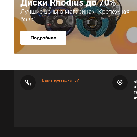
Диски Rhodius до 70%
Лучшие цены в магазинах "Крепежная
база"
Подробнее
Вам перезвонить?
o
и
т
д