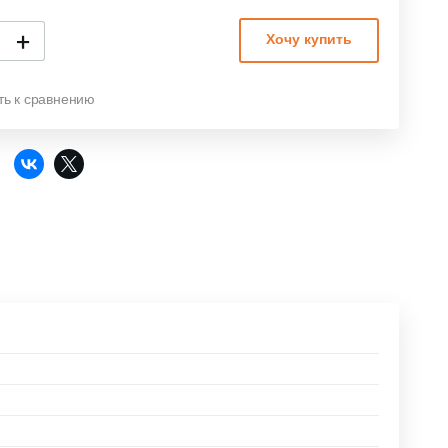
+
Хочу купить
ть к сравнению
: