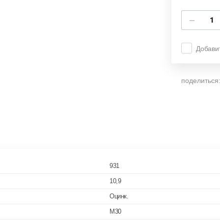
−
Добави
поделиться
931
10,9
Оцинк.
M30