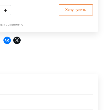
+
Хочу купить
ть к сравнению
: