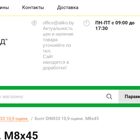
зины
Контакты
Доставка
office@aliko.by
ПН-ПТ с 09:00 до
Актуальность
17:30
цен и наличие
товара
Д"
уточняйте по
тел.
Сайт
находится в
доработке!
Парам
33 10,9 оцинк.
  /  Болт DIN933 10,9 оцинк. М8х45
. М8х45