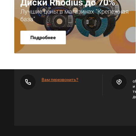
Диски Rhodius до 70%
Лучшие цены в магазинах "Крепежная
база"
Подробнее
Вам перезвонить?
o
и
т
д