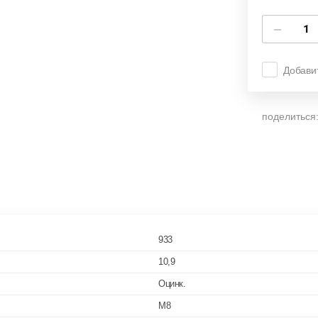
−
Добави
поделиться
933
10,9
Оцинк.
M8