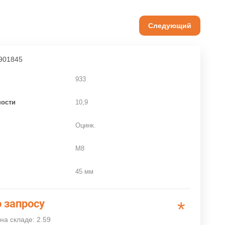
Следующий
901845
933
ности
10,9
Оцинк.
M8
45 мм
 запросу
*
на складе: 2.59