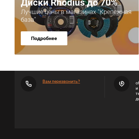
Диски Rhodius до 70%
Лучшие цены в магазинах "Крепежная
база"
Подробнее
Вам перезвонить?
o
и
т
д