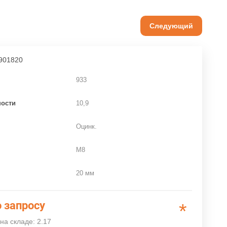
Следующий
901820
933
ности
10,9
Оцинк.
M8
20 мм
 запросу
*
на складе: 2.17