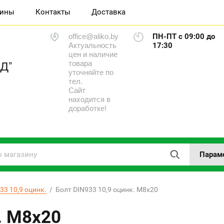
зины
Контакты
Доставка
office@aliko.by
ПН-ПТ с 09:00 до
Актуальность
17:30
цен и наличие
товара
Д"
уточняйте по
тел.
Сайт
находится в
доработке!
Парам
33 10,9 оцинк.
  /  Болт DIN933 10,9 оцинк. М8x20
. М8x20