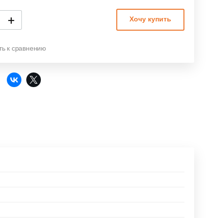
+
Хочу купить
ть к сравнению
: