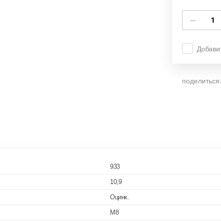
−
Добави
поделиться
933
10,9
Оцинк.
M8