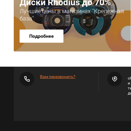
Диски Rhodius до 70%
Лучшие цены в магазинах "Крепежная
база"
Подробнее
Вам перезвонить?
o
и
т
д