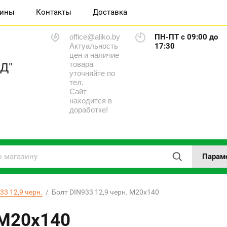
зины
Контакты
Доставка
office@aliko.by
ПН-ПТ с 09:00 до
Актуальность
17:30
цен и наличие
товара
Д"
уточняйте по
тел.
Сайт
находится в
доработке!
Парам
3 12,9 черн.
  /  Болт DIN933 12,9 черн. М20х140
 М20х140