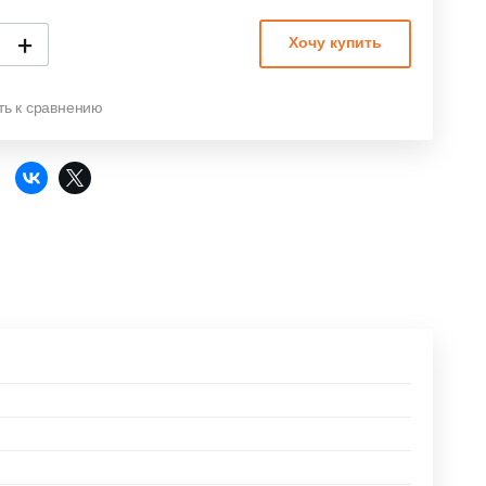
+
Хочу купить
ть к сравнению
: