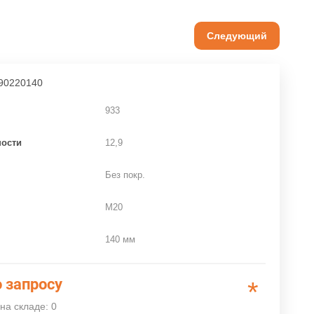
Следующий
90220140
933
ности
12,9
Без покр.
M20
140 мм
 запросу
*
на складе: 0