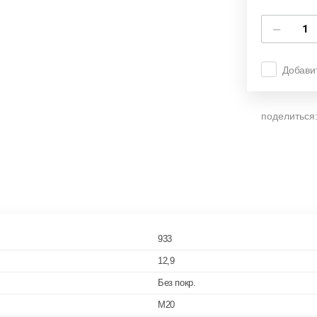
−
Добави
поделиться
933
12,9
Без покр.
M20