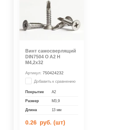
Винт самосверлящий
DIN7504 О А2 Н
М4,2х32
Артикул:
750424232
Добавить к сравнению
Покрытие
A2
Размер
M3,9
Длина
13 мм
0.26
руб. (шт)