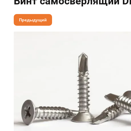
Винт самосверлящий DI
Предыдущий