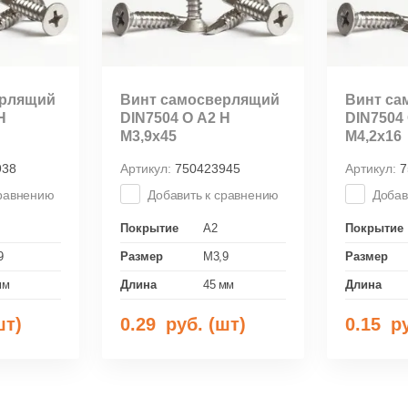
ерлящий
Винт самосверлящий
Винт са
Н
DIN7504 О А2 Н
DIN7504 
М3,9х45
М4,2х16
938
Артикул:
750423945
Артикул:
7
сравнению
Добавить к сравнению
Добав
Покрытие
A2
Покрытие
9
Размер
M3,9
Размер
мм
Длина
45 мм
Длина
шт)
0.29
руб. (шт)
0.15
ру