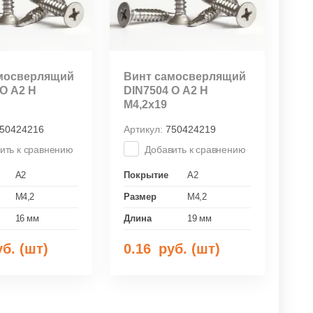
мосверлящий
Винт самосверлящий
О А2 Н
DIN7504 О А2 Н
М4,2х19
50424216
Артикул:
750424219
ить к сравнению
Добавить к сравнению
A2
Покрытие
A2
M4,2
Размер
M4,2
16 мм
Длина
19 мм
б. (шт)
0.16
руб. (шт)