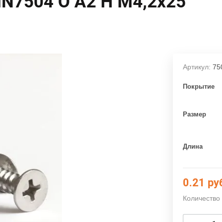
N7504 О А2 Н М4,2х25
Артикул:
75
Покрытие
Размер
Длина
0.21
ру
Количество 