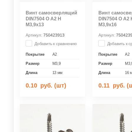
Винт самосверлящий
Винт самосв
DIN7504 О А2 Н
DIN7504 О А2 
М3,9х13
М3,9х16
Артикул:
750423913
Артикул:
750423
Добавить к сравнению
Добавить к 
Покрытие
A2
Покрытие
A2
Размер
M3,9
Размер
M3,
Длина
13 мм
Длина
16 
0.10
руб. (шт)
0.11
руб. (