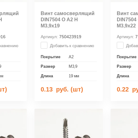
ерлящий
Винт самосверлящий
Винт са
Н
DIN7504 О А2 Н
DIN7504 
М3,9х19
М3,9х22
916
Артикул:
750423919
Артикул:
7
сравнению
Добавить к сравнению
Добав
Покрытие
A2
Покрытие
9
Размер
M3,9
Размер
мм
Длина
19 мм
Длина
шт)
0.13
руб. (шт)
0.22
ру