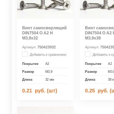
Винт самосверлящий
Винт самосв
DIN7504 О А2 Н
DIN7504 О А2 
М3,9х32
М3,9х38
Артикул:
750423932
Артикул:
750423
Добавить к сравнению
Добавить к 
Покрытие
A2
Покрытие
A2
Размер
M3,9
Размер
M3,
Длина
32 мм
Длина
38 
0.21
руб. (шт)
0.25
руб. (