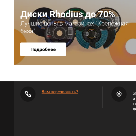
Диски Rhodius до 70%
Лучшие цены в магазинах "Крепежная
база"
Подробнее
Вам перезвонить?
o
и
т
д