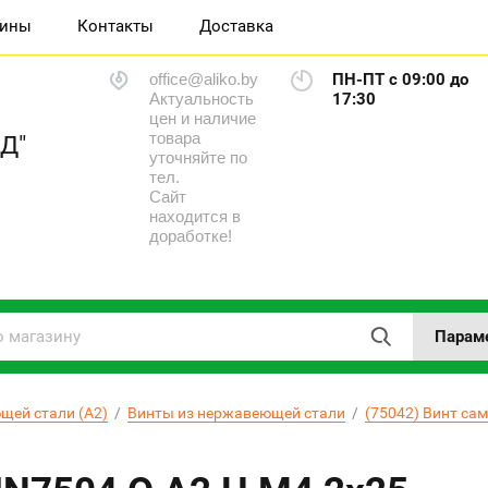
зины
Контакты
Доставка
office@aliko.by
ПН-ПТ с 09:00 до
Актуальность
17:30
цен и наличие
товара
Д"
уточняйте по
тел.
Сайт
находится в
доработке!
Парам
щей стали (А2)
  /  
Винты из нержавеющей стали
  /  
(75042) Винт са