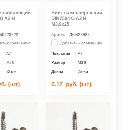
мосверлящий
Винт самосверлящий
О А2 Н
DIN7504 О А2 Н
М3,9х25
50423922
Артикул:
750423925
ить к сравнению
Добавить к сравнению
A2
Покрытие
A2
M3,9
Размер
M3,9
22 мм
Длина
25 мм
б. (шт)
0.17
руб. (шт)