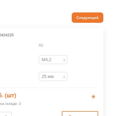
Следующий
0424225
A2
б. (шт)
*
на складе: 3