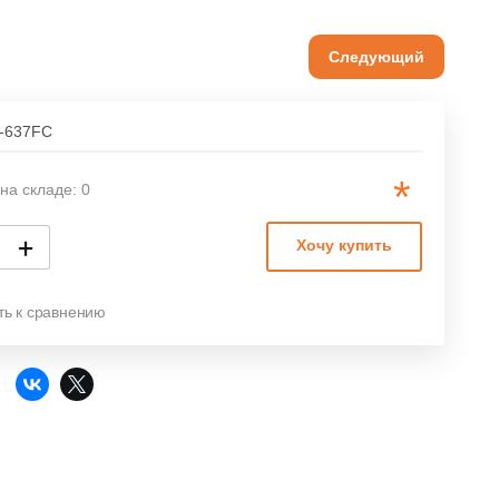
Следующий
-637FC
*
на складе: 0
+
Хочу купить
ть к сравнению
: