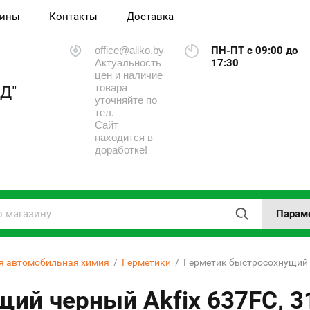
зины
Контакты
Доставка
office@aliko.by
ПН-ПТ с 09:00 до
Актуальность
17:30
цен и наличие
товара
Д"
уточняйте по
тел.
Сайт
находится в
доработке!
Парам
я автомобильная химия
  /  
Герметики
  /  Герметик быстросохнущий 
ий черный Akfix 637FC, 3