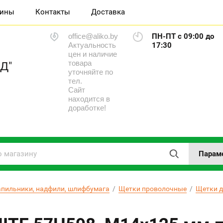
зины
Контакты
Доставка
office@aliko.by
ПН-ПТ с 09:00 до
Актуальность
17:30
цен и наличие
товара
Д"
уточняйте по
тел.
Сайт
находится в
доработке!
Парам
апильники, надфили, шлифбумага
  /  
Щетки проволочные
  /  
Щетки д