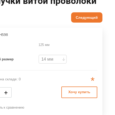
учки витой проволоки
Следующий
H598
125 мм
 размер
*
на складе: 0
+
Хочу купить
ть к сравнению