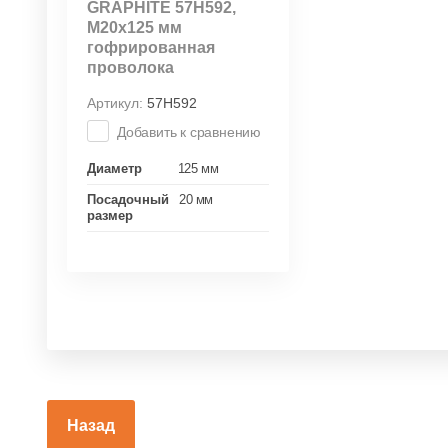
GRAPHITE 57H592,
М20х125 мм
гофрированная
проволока
Артикул:
57H592
Добавить к сравнению
Диаметр
125 мм
Посадочный
20 мм
размер
Назад