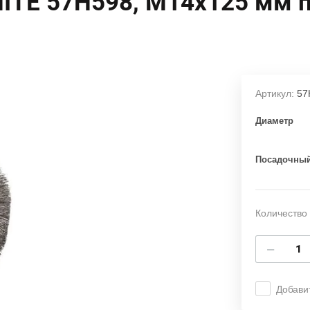
ITE 57H598, М14х125 мм п
Артикул:
57
Диаметр
Посадочный
Количество 
−
Добави