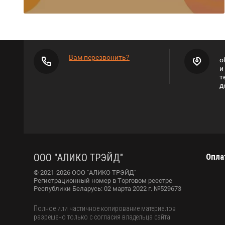
Вам перезвонить?
o
и
т
д
ООО "АЛИКО ТРЭЙД"
Опла
© 2021-2026 ООО "АЛИКО ТРЭЙД"
Регистрационный номер в Торговом реестре
Республики Беларусь: 02 марта 2022 г. №529673
Полное или частичное копирование материалов
разрешено только с согласия владельца сайта