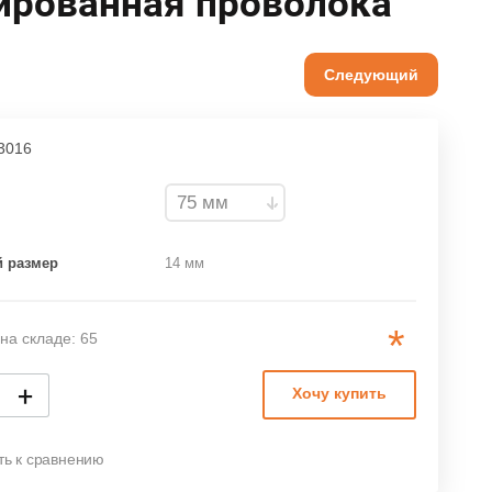
ированная проволока
Следующий
3016
 размер
14 мм
*
на складе: 65
+
Хочу купить
ть к сравнению