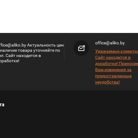
office@aliko.by
ffice@aliko.by Актуальность цен
 наличие товара уточняйте по
Уважаемые клиенты
ел. Сайт находится в
Сайт находится в
оработке!
доработке! Приноси
Вам извинения за
предоставленные
неудобства!
та