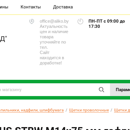
зины
Контакты
Доставка
office@aliko.by
ПН-ПТ с 09:00 до
Актуальность
17:30
цен и наличие
товара
Д"
уточняйте по
тел.
Сайт
находится в
доработке!
Парам
апильники, надфили, шлифбумага
  /  
Щетки проволочные
  /  
Щетки д