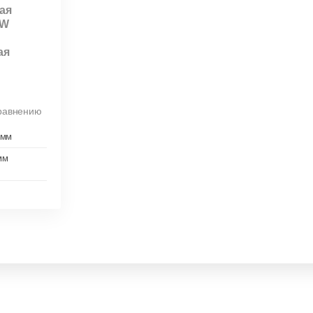
ая
BW
ая
сравнению
 мм
мм