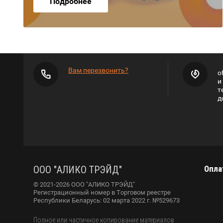
Подробнее
Вам перезвонить?
o
и
т
д
ООО "АЛИКО ТРЭЙД"
Опла
© 2021-2026 ООО "АЛИКО ТРЭЙД"
Регистрационный номер в Торговом реестре
Республики Беларусь: 02 марта 2022 г. №529673
Полное или частичное копирование материалов