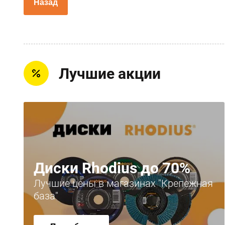
Назад
Лучшие акции
Диски Rhodius до 70%
Лучшие цены в магазинах "Крепежная
база"