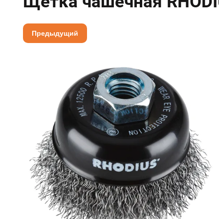
Щетка чашечная RHODI
Предыдущий