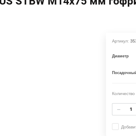
US STBW М14х75 мм гофр
Артикул:
35
Диаметр
Посадочный
Количество 
−
Добави