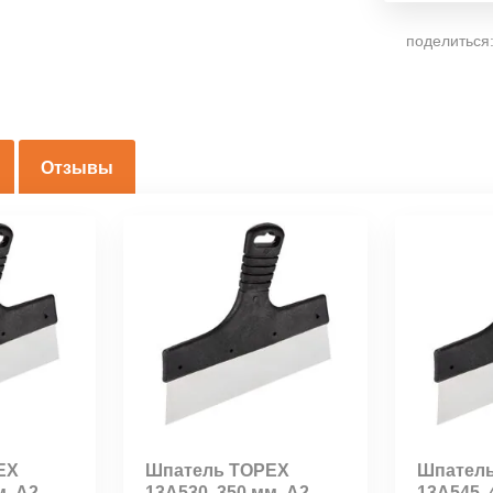
поделиться
Отзывы
ЕХ
Шпатель TОРЕХ
Шпател
м, А2
13A530, 350 мм, А2
13A545, 