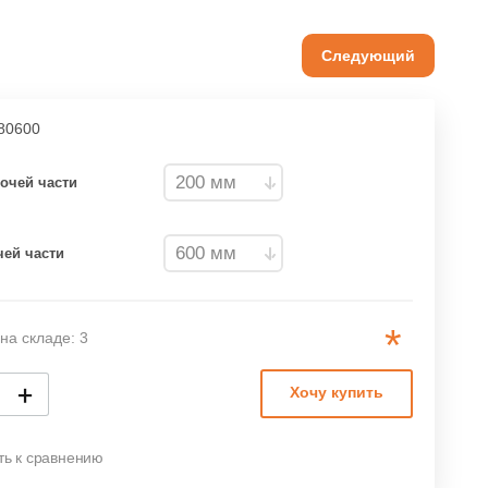
Следующий
80600
очей части
чей части
*
на складе: 3
+
Хочу купить
ть к сравнению