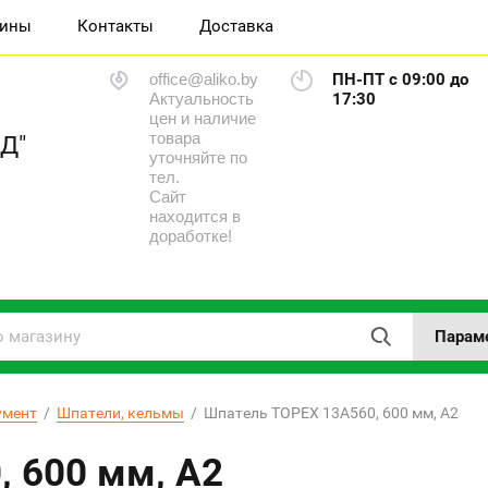
зины
Контакты
Доставка
office@aliko.by
ПН-ПТ с 09:00 до
Актуальность
17:30
цен и наличие
товара
Д"
уточняйте по
тел.
Сайт
находится в
доработке!
Парам
умент
  /  
Шпатели, кельмы
  /  Шпатель TОРЕХ 13A560, 600 мм, А2
 600 мм, А2