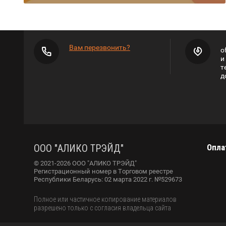
Вам перезвонить?
o
и
т
д
ООО "АЛИКО ТРЭЙД"
Опла
© 2021-2026 ООО "АЛИКО ТРЭЙД"
Регистрационный номер в Торговом реестре
Республики Беларусь: 02 марта 2022 г. №529673
Полное или частичное копирование материалов
разрешено только с согласия владельца сайта