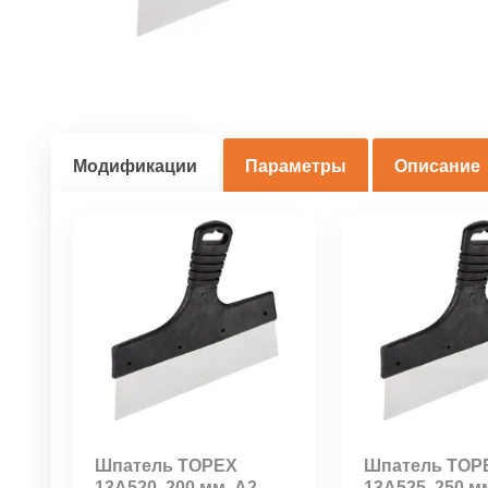
Модификации
Параметры
Описание
Шпатель TОРЕХ
Шпатель TОР
13A520, 200 мм, А2
13A525, 250 м