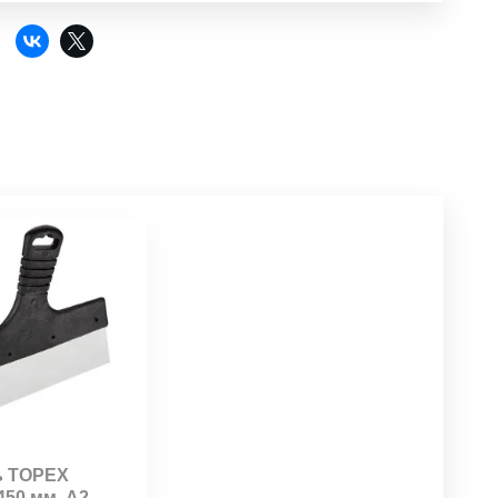
:
ь TОРЕХ
450 мм, А2