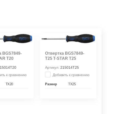
а BGS7849-
Отвертка BGS7849-
TAR T20
T25 T-STAR T25
15014Т20
Артикул:
215014Т25
ить к сравнению
Добавить к сравнению
TX20
Размер
TX25