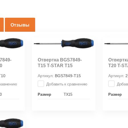
Отзывы
7849-
Отвертка BGS7849-
Отвертк
0
T15 T-STAR T15
T20 T-S
Т10
Артикул:
BGS7849-T15
Артикул:
2
сравнению
Добавить к сравнению
Добав
0
Размер
TX15
Размер