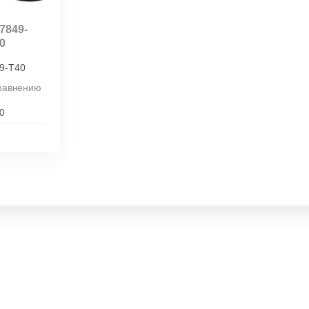
7849-
0
9-T40
сравнению
0