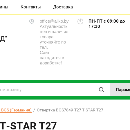
зины
Контакты
Доставка
office@aliko.by
ПН-ПТ с 09:00 до
Актуальность
17:30
цен и наличие
товара
Д"
уточняйте по
тел.
Сайт
находится в
доработке!
Парам
 BGS (Германия)
  /  Отвертка BGS7849-T27 T-STAR T27
 T-STAR T27