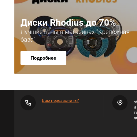
Диски Rhodius до 70%
Лучшие цены в магазинах "Крепежная
база"
Подробнее
Вам перезвонить?
o
и
т
д