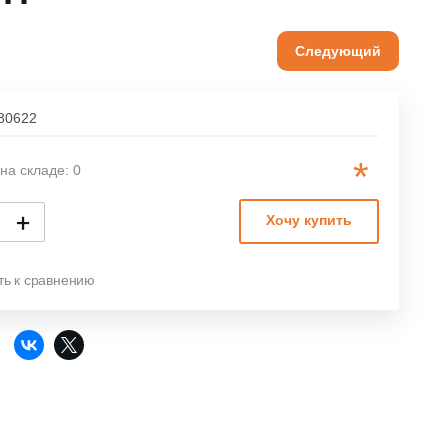
Следующий
80622
*
на складе: 0
+
Хочу купить
ть к сравнению
: