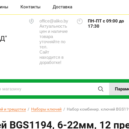
зины
Контакты
Доставка
office@aliko.by
ПН-ПТ с 09:00 до
Актуальность
17:30
цен и наличие
товара
Д"
уточняйте по
тел.
Сайт
находится в
доработке!
Парам
ей и трещотки
  /  
Наборы ключей
  /  Набор комбинир. ключей BGS11
й BGS1194, 6-22мм, 12 пр