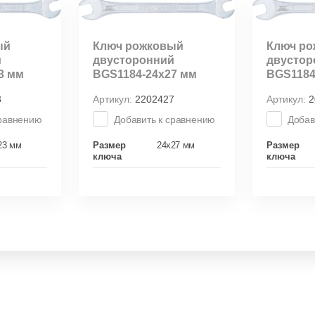
ый
Ключ рожковый
Ключ р
й
двусторонний
двустор
3 мм
BGS1184-24х27 мм
BGS1184
3
Артикул:
2202427
Артикул:
2
сравнению
Добавить к сравнению
Добав
23 мм
Размер
24х27 мм
Размер
ключа
ключа