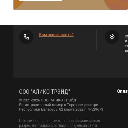
Вам перезвонить?
o
и
т
д
ООО "АЛИКО ТРЭЙД"
Опла
© 2021-2026 ООО "АЛИКО ТРЭЙД"
Регистрационный номер в Торговом реестре
Республики Беларусь: 02 марта 2022 г. №529673
Полное или частичное копирование материалов
разрешено только с согласия владельца сайта