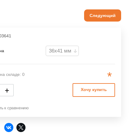
Следующий
03641
ча
*
на складе: 0
+
Хочу купить
ть к сравнению
: