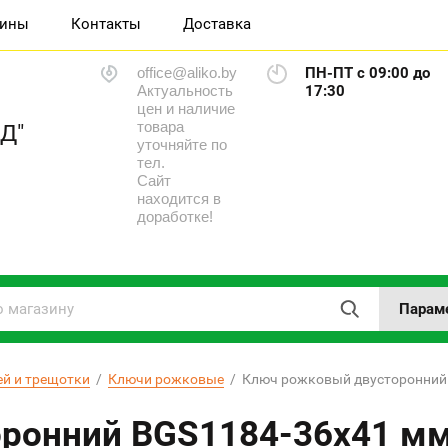
зины
Контакты
Доставка
office@aliko.by
ПН-ПТ с 09:00 до
Актуальность
17:30
цен и наличие
товара
Д"
уточняйте по
тел.
Сайт
находится в
доработке!
Парам
ей и трещотки
  /  
Ключи рожковые
  /  Ключ рожковый двусторонни
ронний BGS1184-36х41 м