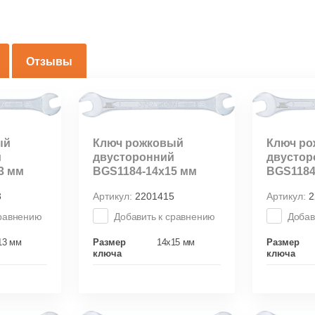
Отзывы
ый
Ключ рожковый
Ключ р
й
двусторонний
двустор
3 мм
BGS1184-14х15 мм
BGS1184
3
Артикул:
2201415
Артикул:
2
сравнению
Добавить к сравнению
Добав
13 мм
Размер
14х15 мм
Размер
ключа
ключа