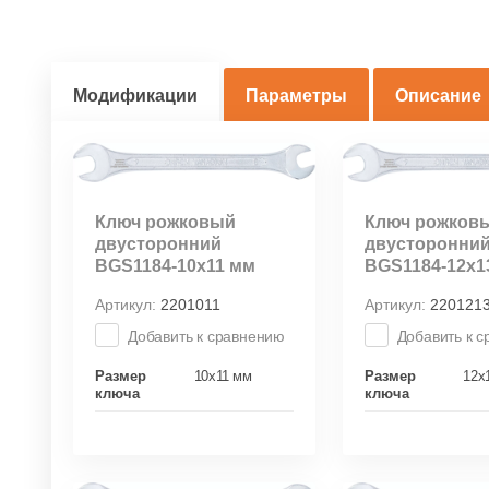
Модификации
Параметры
Описание
Ключ рожковый
Ключ рожков
двусторонний
двусторонни
BGS1184-10х11 мм
BGS1184-12х1
Артикул:
2201011
Артикул:
220121
Добавить к сравнению
Добавить к 
Размер
10х11 мм
Размер
12х
ключа
ключа