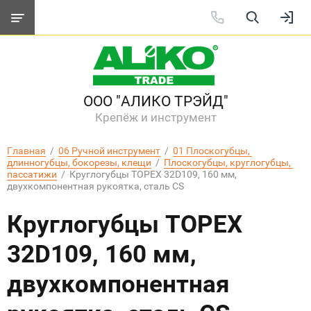
ООО "АЛИКО ТРЭЙД"
Крепёж и инструмент
Главная
  /  
06 Ручной инструмент
  /  
01 Плоскогубцы, 
длинногубцы, бокорезы, клещи
  /  
Плоскогубцы, круглогубцы, 
пассатижи
  /  Круглогубцы TOPEX 32D109, 160 мм, 
двухкомпонентная рукоятка, сталь CS
Круглогубцы TOPEX
32D109, 160 мм,
двухкомпонентная